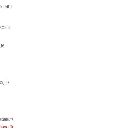
os para
nsos a
que
s, lo
SIGUIENTE
Entrada
tiago