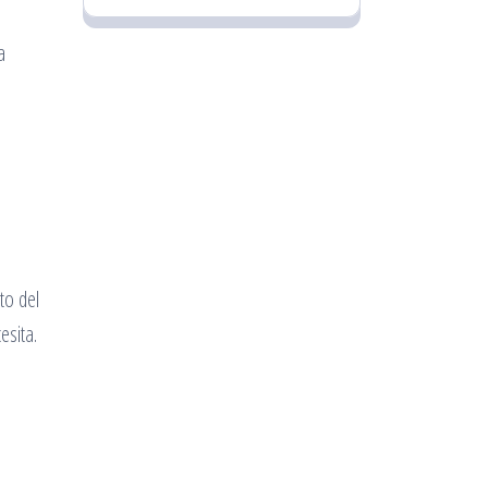
a
o
to del
esita.