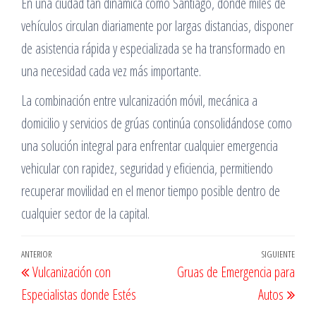
En una ciudad tan dinámica como Santiago, donde miles de
vehículos circulan diariamente por largas distancias, disponer
de asistencia rápida y especializada se ha transformado en
una necesidad cada vez más importante.
La combinación entre vulcanización móvil, mecánica a
domicilio y servicios de grúas continúa consolidándose como
una solución integral para enfrentar cualquier emergencia
vehicular con rapidez, seguridad y eficiencia, permitiendo
recuperar movilidad en el menor tiempo posible dentro de
cualquier sector de la capital.
Navegación
Entrada
ANTERIOR
SIGUIENTE
Entr
Vulcanización con
Gruas de Emergencia para
de
anterior
sigu
Especialistas donde Estés
Autos
entradas